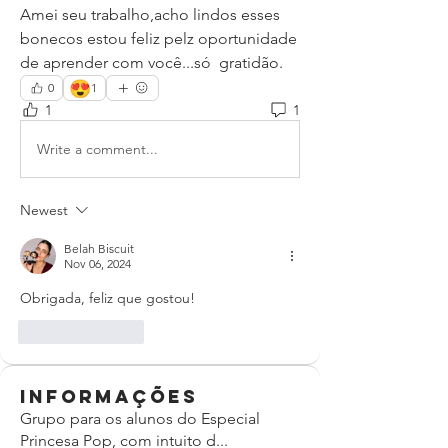
Amei seu trabalho,acho lindos esses 
bonecos estou feliz pelz oportunidade  
de aprender com você...só  gratidão. 
😍
0
1
1
1
Write a comment...
Newest
Belah Biscuit
Nov 06, 2024
Obrigada, feliz que gostou!
Like
Reply
Informações
Grupo para os alunos do Especial
Princesa Pop, com intuito d
...