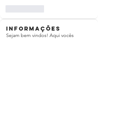
Like
Reply
Informações
Sejam bem vindos! Aqui vocês
poderão compartilhar o seu prog
...
Leia Mais
membros
Jeane Abrantes Veloso
Seguir
mafer03.castro
Seguir
mafer03.castro
Simone Frois Borges
Seguir
Ana Paula Lopes
Seguir
Thaiany Marques
Seguir
Ver todos os membros (263)