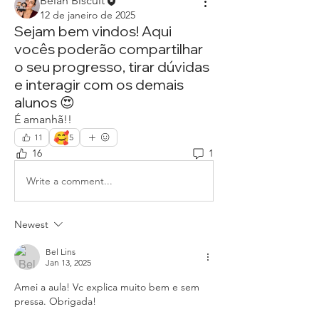
Belah Biscuit
12 de janeiro de 2025
Sejam bem vindos! Aqui
vocês poderão compartilhar
o seu progresso, tirar dúvidas
e interagir com os demais
alunos 😍
É amanhã!!
🥰
11
5
16
1
Write a comment...
Newest
Bel Lins
Jan 13, 2025
Amei a aula! Vc explica muito bem e sem 
pressa. Obrigada!