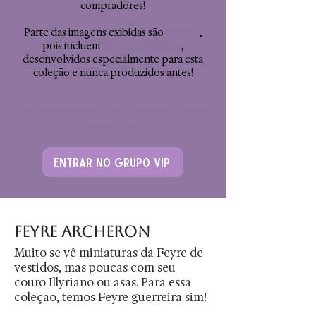
compradores!
Parte das imagens exibidas são
prévias
,
pois incluem
modelos inéditos
,
desenvolvidos especialmente para esta
coleção e nunca produzidos antes!
Os valores e descontos serão revelados no
grupo VIP secreto, clique no botão abaixo
para entrar!
Entrar no Grupo VIP
Feyre archeron
Muito se vê miniaturas da Feyre de
vestidos, mas poucas com seu
couro Illyriano ou asas. Para essa
coleção, temos Feyre guerreira sim!