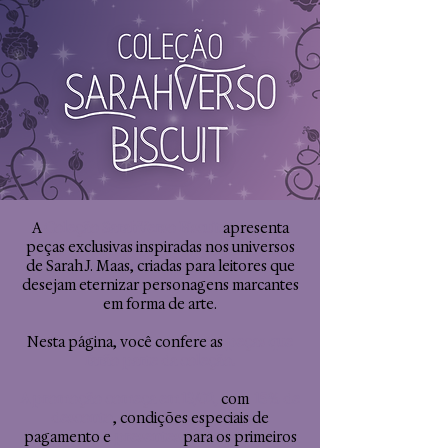
A
Coleção SarahVerso Biscuit
apresenta
peças exclusivas inspiradas nos universos
de Sarah J. Maas, criadas para leitores que
desejam eternizar personagens marcantes
em forma de arte.
Nesta página, você confere as
peças que
farão parte da coleção.
A promoção começa em 13/02
,
com
15% de
desconto
, condições especiais de
pagamento e
presentes
para os primeiros