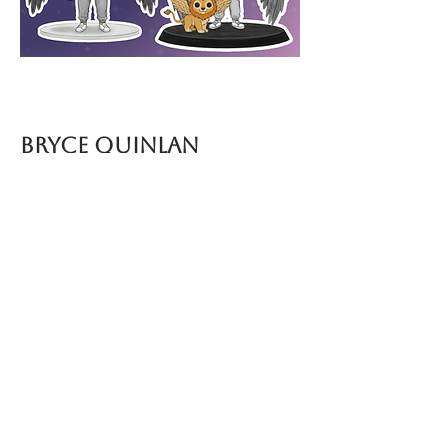
Bryce quinlan
A semi feérica mais icônica de
Lunathion está pronta para decorar
sua estante! Com roupinha de
academia, café e Syrinx ou com a
poderosa Áster.
Disponível nos modelos Funko e
Chibi